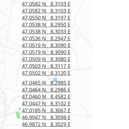
47.0582 N 8.3103 E
47.0582 N 8.3103 E
47.0550 N 8.3197 E
47.0538 N 8.2950 E
47.0538 N 8.3033 E
47.0536 N 8.2947 E
47.0519 N 8.3090 E
47.0519 N 8.3090 E
47.0509 N 8.3080 E
47.0503 N 8.3117 E
47.0502 N 8.3120 E
47.0465 N 8.2985 E
47.0464 N 8.2986 E
47.0460 N 8.4582 E
47.0447 N 8.3102 E
47.0185 N 8.3067 E
46.9947 N 8.3098 E
46.9872 N 8.3029 E